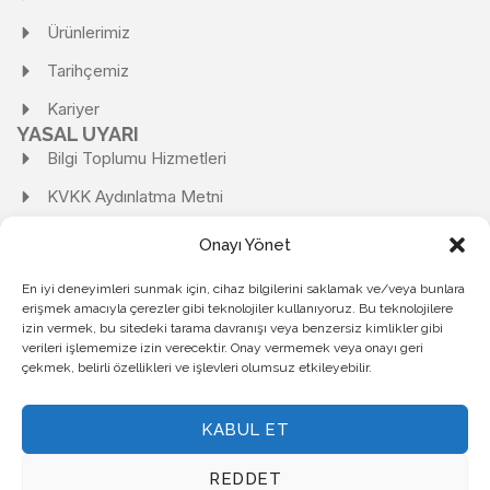
Ürünlerimiz
Tarihçemiz
Kariyer
YASAL UYARI
Bilgi Toplumu Hizmetleri
KVKK Aydınlatma Metni
KVKK Başvuru Formu
Onayı Yönet
Kişisel Verilerin Korunması Ve İşlenmesi Politikası
En iyi deneyimleri sunmak için, cihaz bilgilerini saklamak ve/veya bunlara
erişmek amacıyla çerezler gibi teknolojiler kullanıyoruz. Bu teknolojilere
Kişisel Verileri Saklama ve İmha Politikası
izin vermek, bu sitedeki tarama davranışı veya benzersiz kimlikler gibi
Çerez Politikası
verileri işlememize izin verecektir. Onay vermemek veya onayı geri
çekmek, belirli özellikleri ve işlevleri olumsuz etkileyebilir.
Gizlilik Politikası
KABUL ET
KARDEMİR ÇELİK SANAYİ A.Ş.
| TÜM HAKLARI SAKLIDIR.
REDDET