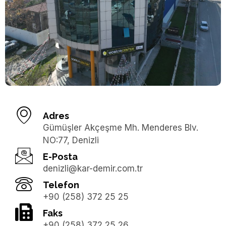
Adres
Gümüşler Akçeşme Mh. Menderes Blv.
NO:77, Denizli
E-Posta
denizli@kar-demir.com.tr
Telefon
+90 (258) 372 25 25
Faks
+90 (258) 372 25 26