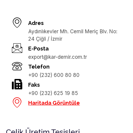
Adres
Aydınlıkevler Mh. Cemil Meriç Blv. No:
24 Çiğli / İzmir
E-Posta
export@kar-demir.com.tr
Telefon
+90 (232) 600 80 80
Faks
+90 (232) 625 19 85
Haritada Görüntüle
Çelik Üretim Tesisleri