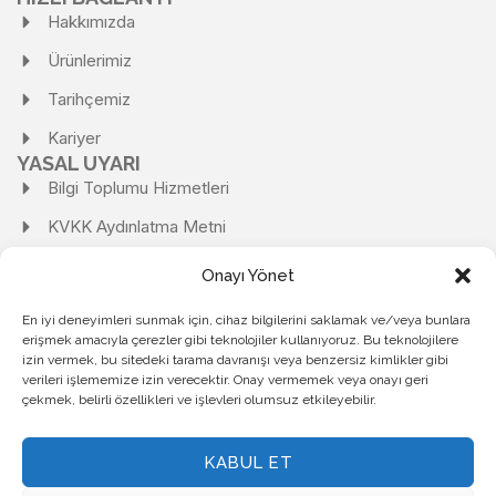
Hakkımızda
Ürünlerimiz
Tarihçemiz
Kariyer
YASAL UYARI
Bilgi Toplumu Hizmetleri
KVKK Aydınlatma Metni
KVKK Başvuru Formu
Onayı Yönet
Kişisel Verilerin Korunması Ve İşlenmesi Politikası
En iyi deneyimleri sunmak için, cihaz bilgilerini saklamak ve/veya bunlara
Kişisel Verileri Saklama ve İmha Politikası
erişmek amacıyla çerezler gibi teknolojiler kullanıyoruz. Bu teknolojilere
izin vermek, bu sitedeki tarama davranışı veya benzersiz kimlikler gibi
Çerez Politikası
verileri işlememize izin verecektir. Onay vermemek veya onayı geri
çekmek, belirli özellikleri ve işlevleri olumsuz etkileyebilir.
Gizlilik Politikası
KABUL ET
KARDEMİR ÇELİK SANAYİ A.Ş.