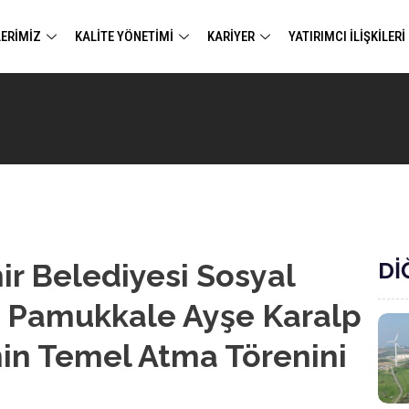
ERIMIZ
KALİTE YÖNETİMİ
KARİYER
YATIRIMCI İLİŞKİLERİ
Dİ
ir Belediyesi Sosyal
e Pamukkale Ayşe Karalp
’nin Temel Atma Törenini