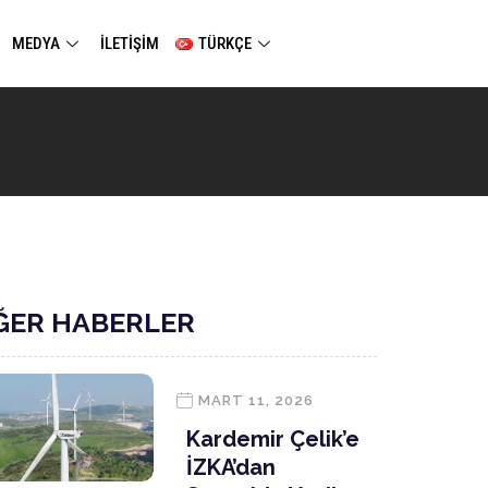
MEDYA
İLETİŞİM
TÜRKÇE
ĞER HABERLER
MART 11, 2026
Kardemir Çelik’e
İZKA’dan