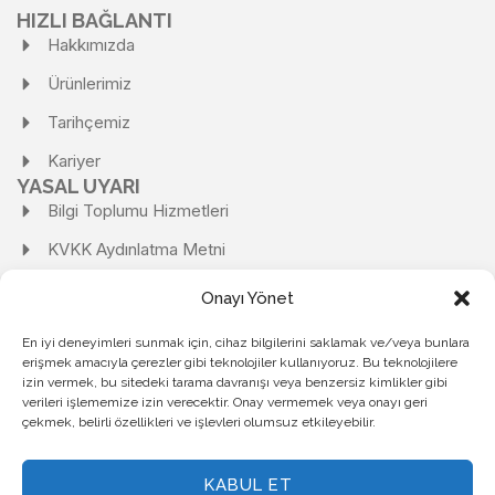
HIZLI BAĞLANTI
Hakkımızda
Ürünlerimiz
Tarihçemiz
Kariyer
YASAL UYARI
Bilgi Toplumu Hizmetleri
KVKK Aydınlatma Metni
KVKK Başvuru Formu
Onayı Yönet
Kişisel Verilerin Korunması Ve İşlenmesi Politikası
En iyi deneyimleri sunmak için, cihaz bilgilerini saklamak ve/veya bunlara
Kişisel Verileri Saklama ve İmha Politikası
erişmek amacıyla çerezler gibi teknolojiler kullanıyoruz. Bu teknolojilere
izin vermek, bu sitedeki tarama davranışı veya benzersiz kimlikler gibi
Çerez Politikası
verileri işlememize izin verecektir. Onay vermemek veya onayı geri
çekmek, belirli özellikleri ve işlevleri olumsuz etkileyebilir.
Gizlilik Politikası
KABUL ET