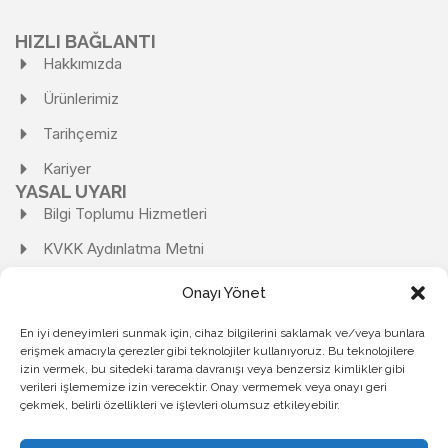
HIZLI BAĞLANTI
Hakkımızda
Ürünlerimiz
Tarihçemiz
Kariyer
YASAL UYARI
Bilgi Toplumu Hizmetleri
KVKK Aydınlatma Metni
KVKK Başvuru Formu
Onayı Yönet
Kişisel Verilerin Korunması Ve İşlenmesi Politikası
En iyi deneyimleri sunmak için, cihaz bilgilerini saklamak ve/veya bunlara
erişmek amacıyla çerezler gibi teknolojiler kullanıyoruz. Bu teknolojilere
Kişisel Verileri Saklama ve İmha Politikası
izin vermek, bu sitedeki tarama davranışı veya benzersiz kimlikler gibi
Çerez Politikası
verileri işlememize izin verecektir. Onay vermemek veya onayı geri
çekmek, belirli özellikleri ve işlevleri olumsuz etkileyebilir.
Gizlilik Politikası