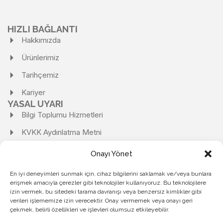
HIZLI BAĞLANTI
Hakkımızda
Ürünlerimiz
Tarihçemiz
Kariyer
YASAL UYARI
Bilgi Toplumu Hizmetleri
KVKK Aydınlatma Metni
KVKK Başvuru Formu
Onayı Yönet
Kişisel Verilerin Korunması Ve İşlenmesi Politikası
En iyi deneyimleri sunmak için, cihaz bilgilerini saklamak ve/veya bunlara
erişmek amacıyla çerezler gibi teknolojiler kullanıyoruz. Bu teknolojilere
Kişisel Verileri Saklama ve İmha Politikası
izin vermek, bu sitedeki tarama davranışı veya benzersiz kimlikler gibi
Çerez Politikası
verileri işlememize izin verecektir. Onay vermemek veya onayı geri
çekmek, belirli özellikleri ve işlevleri olumsuz etkileyebilir.
Gizlilik Politikası