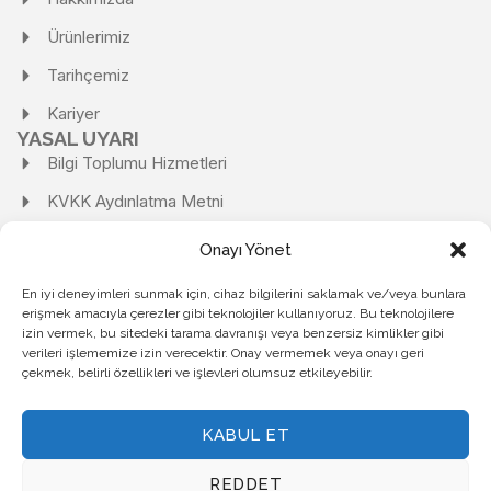
Ürünlerimiz
Tarihçemiz
Kariyer
YASAL UYARI
Bilgi Toplumu Hizmetleri
KVKK Aydınlatma Metni
KVKK Başvuru Formu
Onayı Yönet
Kişisel Verilerin Korunması Ve İşlenmesi Politikası
En iyi deneyimleri sunmak için, cihaz bilgilerini saklamak ve/veya bunlara
Kişisel Verileri Saklama ve İmha Politikası
erişmek amacıyla çerezler gibi teknolojiler kullanıyoruz. Bu teknolojilere
izin vermek, bu sitedeki tarama davranışı veya benzersiz kimlikler gibi
Çerez Politikası
verileri işlememize izin verecektir. Onay vermemek veya onayı geri
çekmek, belirli özellikleri ve işlevleri olumsuz etkileyebilir.
Gizlilik Politikası
KABUL ET
KARDEMİR ÇELİK SANAYİ A.Ş.
| TÜM HAKLARI SAKLIDIR.
REDDET